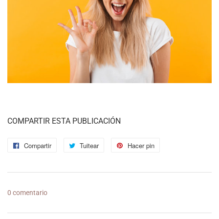
COMPARTIR ESTA PUBLICACIÓN
Compartir
Compartir
Tuitear
Tuitear
Hacer pin
Pinear
en
en
en
Facebook
Twitter
Pinterest
0 comentario