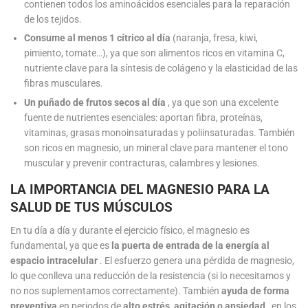
contienen todos los aminoácidos esenciales para la reparación
de los tejidos.
Consume al menos 1 cítrico al día
(naranja, fresa, kiwi,
pimiento, tomate…), ya que son alimentos ricos en vitamina C,
nutriente clave para la síntesis de colágeno y la elasticidad de las
fibras musculares.
Un puñado de frutos secos al día
, ya que son una excelente
fuente de nutrientes esenciales: aportan fibra, proteínas,
vitaminas, grasas monoinsaturadas y poliinsaturadas. También
son ricos en magnesio, un mineral clave para mantener el tono
muscular y prevenir contracturas, calambres y lesiones.
LA IMPORTANCIA DEL MAGNESIO PARA LA
SALUD DE TUS MÚSCULOS
En tu día a día y durante el ejercicio físico, el magnesio es
fundamental, ya que es
la puerta de entrada de la energía al
espacio intracelular
. El esfuerzo genera una pérdida de magnesio,
lo que conlleva una reducción de la resistencia (si lo necesitamos y
no nos suplementamos correctamente). También
ayuda de forma
preventiva
en periodos de
alto estrés, agitación o ansiedad
, en los