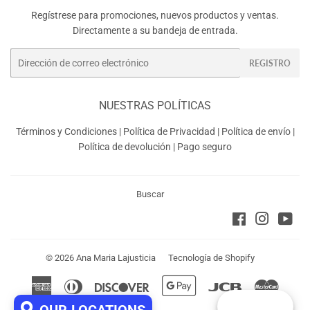
Regístrese para promociones, nuevos productos y ventas.
Directamente a su bandeja de entrada.
Correo
REGISTRO
electrónico
NUESTRAS POLÍTICAS
Términos y Condiciones
|
Política de Privacidad
|
Política de envío
|
Política de devolución
|
Pago seguro
Buscar
Facebook
Instagra
You
© 2026
Ana Maria Lajusticia
Tecnología de Shopify
American
Diners
Discover
Google
Jcb
Master
Express
Club
Pay
Reward