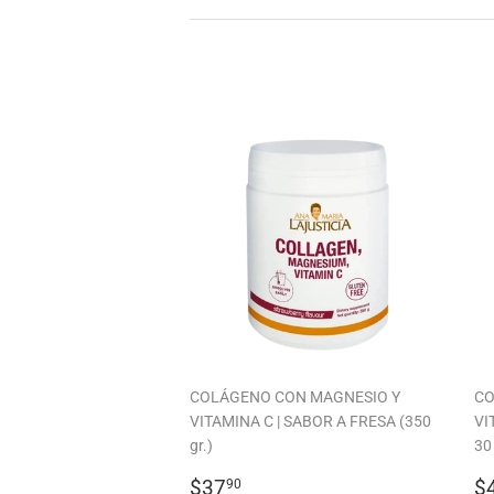
COLÁGENO CON MAGNESIO Y
CO
VITAMINA C | SABOR A FRESA (350
VI
gr.)
30
PRECIO
$37.90
P
$37
$
90