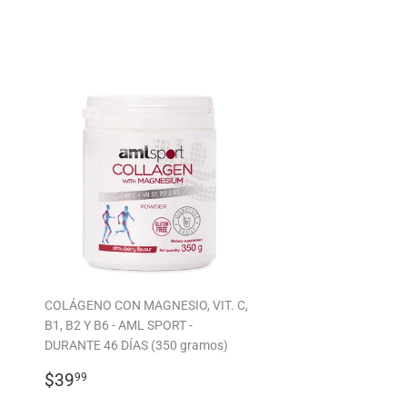
COLÁGENO CON MAGNESIO, VIT. C,
B1, B2 Y B6 - AML SPORT -
DURANTE 46 DÍAS (350 gramos)
PRECIO
$39.99
$39
99
HABITUAL