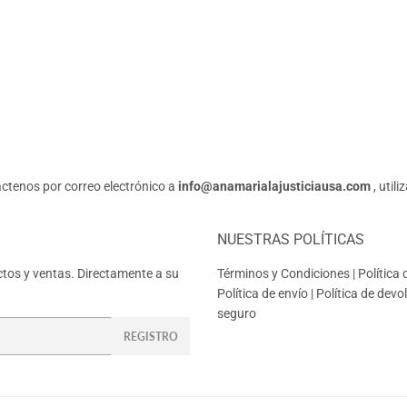
áctenos por correo electrónico a
info@anamarialajusticiausa.com
, util
NUESTRAS POLÍTICAS
tos y ventas. Directamente a su
Términos y Condiciones
|
Política
Política de envío
|
Política de devo
seguro
REGISTRO