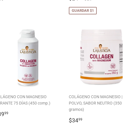
ABITUAL
DE
OFERTA
GUARDAR $1
LÁGENO CON MAGNESIO
COLÁGENO CON MAGNESIO |
RANTE 75 DÍAS (450 comp.)
POLVO, SABOR NEUTRO (350
gramos)
RECIO
$39.99
39
99
ABITUAL
PRECIO
$34.99
$34
99
HABITUAL