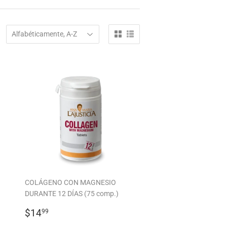
COLÁGENO CON MAGNESIO
DURANTE 12 DÍAS (75 comp.)
PRECIO
$14.99
$14
99
HABITUAL
L