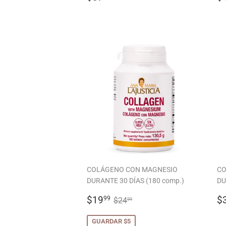
HABITUAL
H
COLÁGENO CON MAGNESIO
CO
DURANTE 30 DÍAS (180 comp.)
DU
PRECIO
$19.99
P
PRECIO HABITUAL
$24.99
$19
$
99
$24
99
DE
H
OFERTA
GUARDAR $5