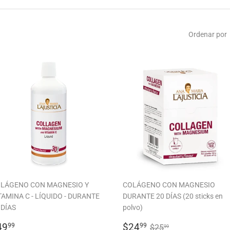
Ordenar por
LÁGENO CON MAGNESIO Y
COLÁGENO CON MAGNESIO
TAMINA C - LÍQUIDO - DURANTE
DURANTE 20 DÍAS (20 sticks en
 DÍAS
polvo)
RECIO
$49.99
PRECIO
$24.99
PRECIO HABITUA
$25.99
49
$24
99
99
$25
99