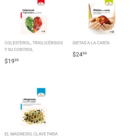
COLESTEROL, TRIGLICÉRIDOS
DIETAS A LA CARTA
Y SU CONTROL
REGULAR
$24.99
$24
99
REGULAR
$19.99
PRICE
$19
99
PRICE
EL MAGNESIO, CLAVE PARA