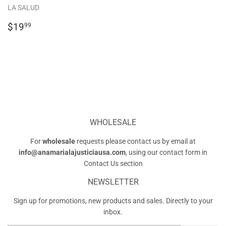
LA SALUD
REGULAR
$19.99
$19
99
PRICE
WHOLESALE
For
wholesale
requests please contact us by email at
info@anamarialajusticiausa.com
, using our contact form in
Contact Us
section
NEWSLETTER
Sign up for promotions, new products and sales. Directly to your
inbox.