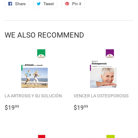
Share
Share
Tweet
Tweet
Pin it
Pin
on
on
on
Facebook
Twitter
Pinterest
WE ALSO RECOMMEND
LA ARTROSIS Y SU SOLUCIÓN
VENCER LA OSTEOPOROSIS
REGULAR
$19.99
REGULAR
$19.99
$19
$19
99
99
PRICE
PRICE