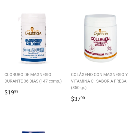
CLORURO DE MAGNESIO
COLÁGENO CON MAGNESIO Y
DURANTE 36 DÍAS (147 comp.)
VITAMINA C | SABOR A FRESA
(350 gr.)
PRECIO
$19.99
$19
99
HABITUAL
PRECIO
$37.90
$37
90
HABITUAL