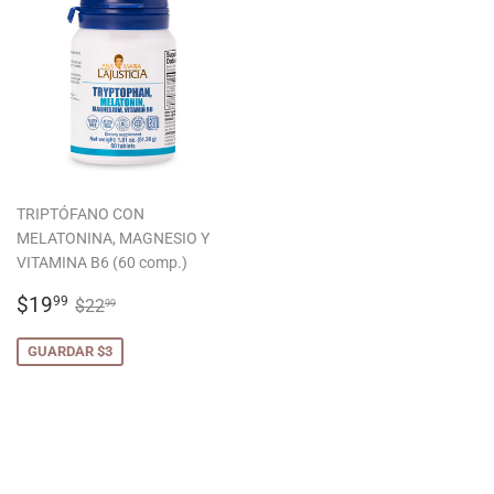
TRIPTÓFANO CON
MELATONINA, MAGNESIO Y
VITAMINA B6 (60 comp.)
PRECIO
$19.99
PRECIO HABITUAL
$22.99
$19
99
$22
99
DE
OFERTA
GUARDAR $3