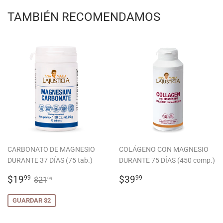
TAMBIÉN RECOMENDAMOS
CARBONATO DE MAGNESIO
COLÁGENO CON MAGNESIO
DURANTE 37 DÍAS (75 tab.)
DURANTE 75 DÍAS (450 comp.)
PRECIO
$19.99
PRECIO
$39.99
PRECIO HABITUAL
$21.99
$19
$39
99
99
$21
99
DE
HABITUAL
OFERTA
GUARDAR $2