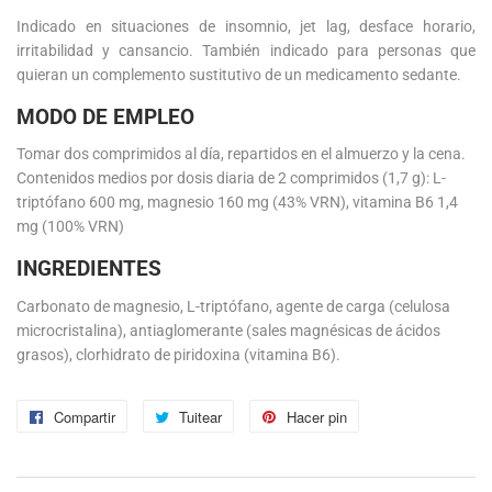
Indicado en situaciones de insomnio, jet lag, desface horario,
irritabilidad y cansancio. También indicado para personas que
quieran un complemento sustitutivo de un medicamento sedante.
MODO DE EMPLEO
Tomar dos comprimidos al día, repartidos en el almuerzo y la cena.
Contenidos medios por dosis diaria de 2 comprimidos (1,7 g): L-
triptófano 600 mg, magnesio 160 mg (43% VRN), vitamina B6 1,4
mg (100% VRN)
INGREDIENTES
Carbonato de magnesio, L-triptófano, agente de carga (celulosa
microcristalina), antiaglomerante (sales magnésicas de ácidos
grasos), clorhidrato de piridoxina (vitamina B6).
Compartir
Compartir
Tuitear
Tuitear
Hacer pin
Pinear
en
en
en
Facebook
Twitter
Pinterest