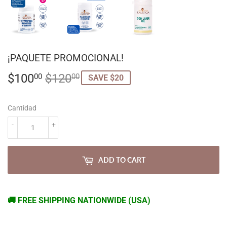
¡PAQUETE PROMOCIONAL!
$100
$120
REGULAR
$120.00
SALE
$100.00
00
00
SAVE $20
PRICE
PRICE
Cantidad
-
+
ADD TO CART
🚚 FREE SHIPPING NATIONWIDE (USA)