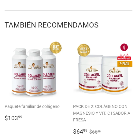
en
en
en
Facebook
Twitter
Pinterest
TAMBIÉN RECOMENDAMOS
Paquete familiar de colágeno
PACK DE 2: COLÁGENO CON
MAGNESIO Y VIT. C | SABOR A
PRECIO
$103.99
$103
99
FRESA
HABITUAL
PRECIO
$64.99
PRECIO HABITUA
$66.98
$64
99
$66
98