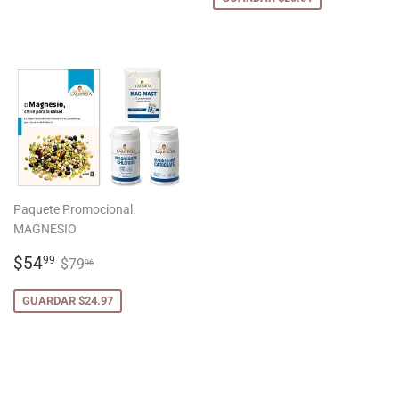
Paquete Promocional:
MAGNESIO
PRECIO
$54.99
PRECIO HABITUAL
$79.96
$54
99
$79
96
DE
OFERTA
GUARDAR $24.97