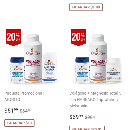
DE
OFERTA
GUARDAR $1.99
Paquete Promocional:
Colágeno + Magnesio Total 5
AGOSTO
con HARPAGO Triptófano y
Melatonina
PRECIO
$51.99
PRECIO HABITUAL
$64.99
$51
99
$64
99
DE
PRECIO
$69.99
PRECIO HABITUA
$90.00
$69
99
$90
00
OFERTA
DE
GUARDAR $13
OFERTA
GUARDAR $20.01