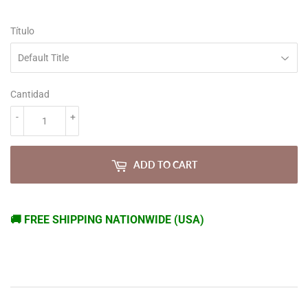
PRICE
PRICE
Título
Cantidad
-
+
ADD TO CART
🚚 FREE SHIPPING NATIONWIDE (USA)