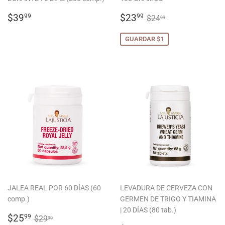
PRECIO
$39.99
PRECIO
$23.99
PRECIO HABITUA
$24.99
$39
$23
99
99
$24
99
HABITUAL
DE
OFERTA
GUARDAR $1
JALEA REAL POR 60 DÍAS (60
LEVADURA DE CERVEZA CON
comp.)
GERMEN DE TRIGO Y TIAMINA
| 20 DÍAS (80 tab.)
PRECIO
$25.99
PRECIO HABITUAL
$29.99
$25
99
$29
99