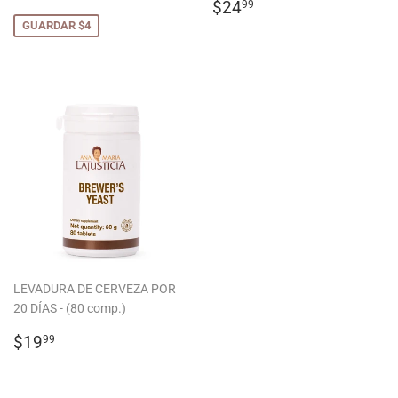
DE
PRECIO
$24.99
$24
99
OFERTA
HABITUAL
GUARDAR $4
LEVADURA DE CERVEZA POR
20 DÍAS - (80 comp.)
PRECIO
$19.99
$19
99
HABITUAL