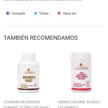
Compartir
Compartir
Tuitear
Tuitear
Hacer pin
Pinear
en
en
en
Facebook
Twitter
Pinterest
TAMBIÉN RECOMENDAMOS
LEVADURA DE CERVEZA
HIERRO CON MIEL 30 DÍAS /
DURANTE 70 DÍAS (280 comp.)
135 GRAMOS