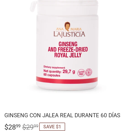
GINSENG CON JALEA REAL DURANTE 60 DÍAS
$28
$29
REGULAR
$29.99
SALE
$28.99
99
99
SAVE $1