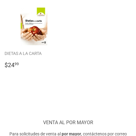
DIETAS A LA CARTA
PRECIO
$24.99
$24
99
HABITUAL
VENTA AL POR MAYOR
Para solicitudes de venta al
por mayor
, contáctenos por correo