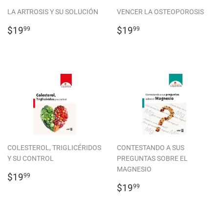
LA ARTROSIS Y SU SOLUCIÓN
VENCER LA OSTEOPOROSIS
PRECIO
$19.99
PRECIO
$19.99
$19
$19
99
99
HABITUAL
HABITUAL
COLESTEROL, TRIGLICÉRIDOS
CONTESTANDO A SUS
Y SU CONTROL
PREGUNTAS SOBRE EL
MAGNESIO
PRECIO
$19.99
$19
99
HABITUAL
PRECIO
$19.99
$19
99
HABITUAL